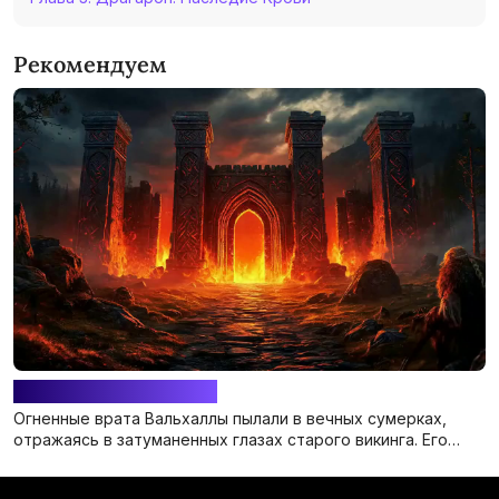
Рекомендуем
«Последний рубеж»
Огненные врата Вальхаллы пылали в вечных сумерках,
отражаясь в затуманенных глазах старого викинга. Его
звали Хальвдан Кровавый Топор, и за свою долгую жизнь
он сразил столько врагов, что даже валькирии устали