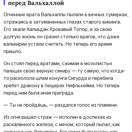
перед Вальхаллой
Огненные врата Вальхаллы пылали в вечных сумерках,
отражаясь в затуманенных глазах старого викинга.
Его звали Хальвдан Кровавый Топор, и за свою
долгую жизнь он сразил столько врагов, что даже
валькирии устали считать. Но теперь его время
пришло.
Он стоял перед вратами, сжимая в мозолистых
пальцах свою верную секиру — ту самую, что когда-
то расколола шлем конунга Сигурда и перебила
хребет дракону в пещерах Нифльхейма. Но теперь
перед ним была иная преграда.
— Ты не пройдёшь, — раздался голос из пламени.
Из огня вышел страж — исполин в доспехах из
раскалённого железа, с мечом, который пылал, как
солнце в час Рагнарёка. Его глаза были пусты, как