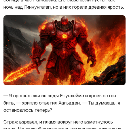
ночь над Гиннунгагап, но в них горела древняя ярость.
— Я прошёл сквозь льды Ётунхейма и кровь сотен
битв, — хрипло ответил Хальвдан. — Ты думаешь, я
остановлюсь теперь?
Страж взревел, и пламя вокруг него взметнулось
выше. Но старый викинг лишь усмехнулся, плюнул на